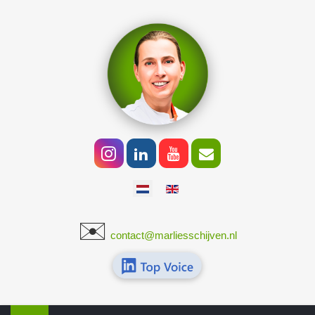
Selecteer de taal
✉️
​
contact@marliesschijven.nl