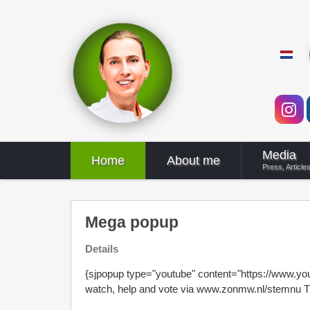
Select 
Media
Home
About me
Press, Article
Mega popup
Details
{sjpopup type="youtube" content="https://www.yo
watch, help and vote via www.zonmw.nl/stemnu Tha