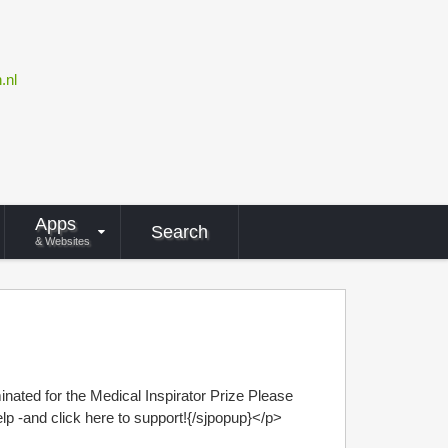
.nl
Apps
Search
& Websites
ated for the Medical Inspirator Prize Please
p -and click here to support!{/sjpopup}</p>