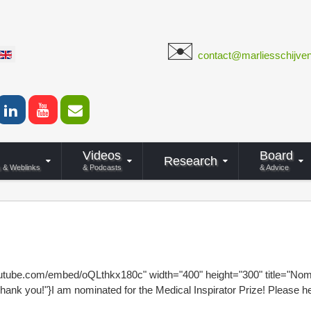
✉️
your language
​
contact@marliesschijven
Videos
Board
Research
s & Weblinks
& Podcasts
& Advice
utube.com/embed/oQLthkx180c" width="400" height="300" title="Nomin
nk you!"}I am nominated for the Medical Inspirator Prize! Please hel