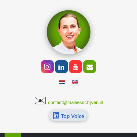
Select your language
✉️
​
contact@marliesschijven.nl