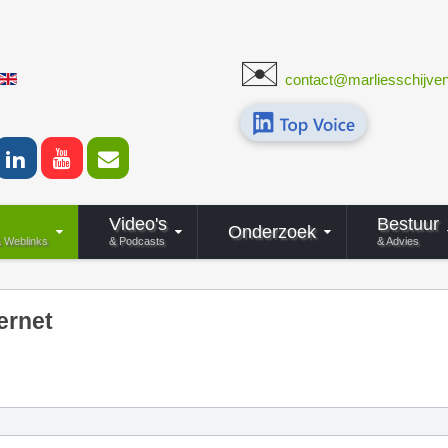
✉️
r de taal
​
contact@marliesschijven
Video's
Bestuur
Onderzoek
& Weblinks
& Podcasts
& Advies
ernet