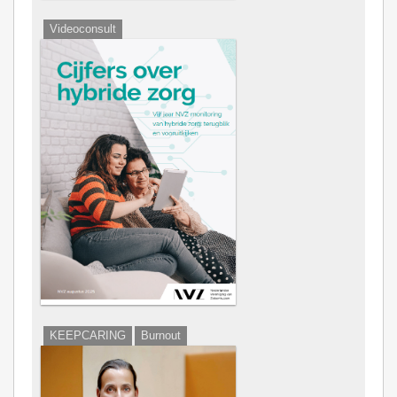
Videoconsult
KEEPCARING
Burnout