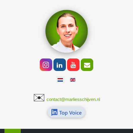
Selecteer de taal
✉️
​
contact@marliesschijven.nl