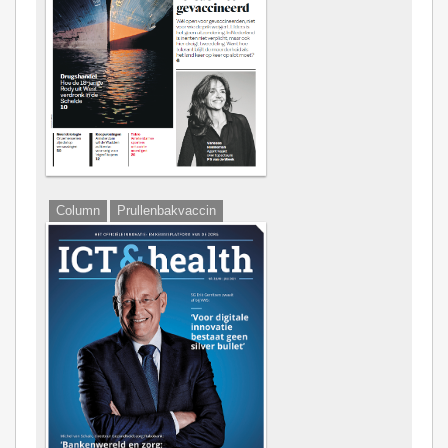
Column
Prullenbakvaccin
Chief''s Table