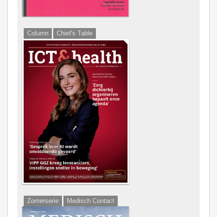
Column
Chief's Table
Zomerserie
Medisch Contact