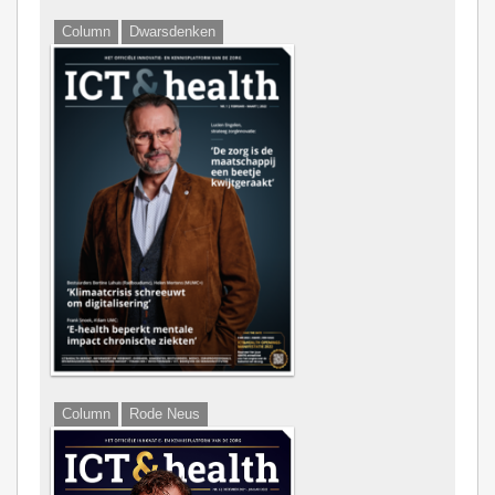
Column
Dwarsdenken
Chief''s Table
Column
Rode Neus
Chief's Table