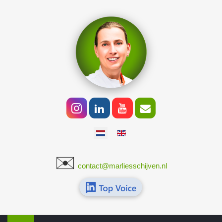
Selecteer de taal
✉️
​
contact@marliesschijven.nl