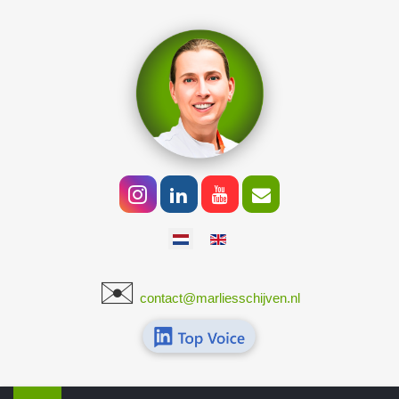
Selecteer de taal
✉️
​
contact@marliesschijven.nl