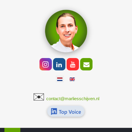
Selecteer de taal
✉️
​
contact@marliesschijven.nl