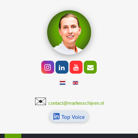
Selecteer de taal
✉️
​
contact@marliesschijven.nl